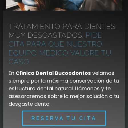
TRATAMIENTO PARA DIENTES
MUY DESGASTADOS.
PIDE
CITA PARA QUE NUESTRO
EQUIPO MÉDICO VALORE TU
CASO
En
Clínica Dental Bucoodontos
velamos
siempre por la máxima conservación de tu
estructura dental natural. Llámanos y te
asesoraremos sobre la mejor solución a tu
desgaste dental.
RESERVA TU CITA